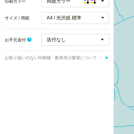
両面カラー
印刷カラー
A4 / 光沢紙 標準
サイズ / 用紙
お手元送付
お取り扱いのない印刷物・配布等の要望について
▶