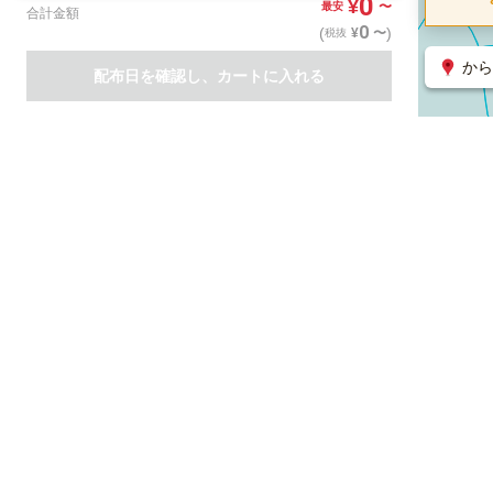
0
¥
〜
最安
合計金額
0
(
)
〜
¥
税抜
から
配布日を確認し、カートに入れる
商品一覧
集客支援サービス
ポスティング
関連のサービス
ノバセル（広告のプラットフォーム）
ハコベル（物流のプラット
運営会社について
特定取引法に基づく表記
情報セキュリティ基本方針