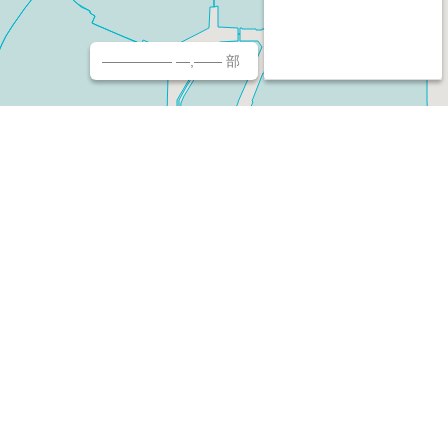
————— —,—— 部
チ（ホームページ作成/予約/決済）