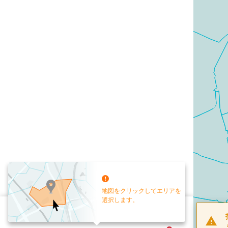
地図をクリックしてエリアを
選択します。
配布部数
0
部
お手元送付
送付なし