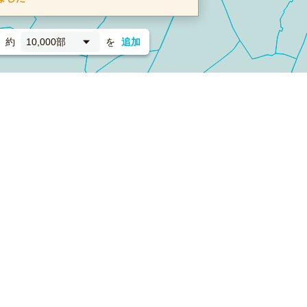
約
10,000部
を
追加
新聞折込
フォーム）
ダンボールワン（梱包材のプラットフォーム）
ペライ
採用情報
ラクスルサービス利用規約
個人情報保護方針
個人情報の取り扱い
Cookieポリシー
他社商標