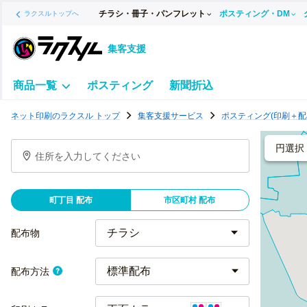
チラシ・冊子・パンフレット
ポスティング・DM
ラクスルトップへ
集客支援
商品一覧
ポスティング
新聞折込
ポ
ネット印刷のラクスル トップ
集客支援サービス
ポスティング(印刷＋配
ス
テ
円選択
住所を入力してください
ィ
ン
グ
町丁目 配布
市区町村 配布
チ
ラ
配布物
シ
標準配布
配布方法