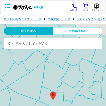
集客支援
メニュー
お問い合せ
カート
アカウント
ポ
ネット印刷のラクスル トップ
集客支援サービス
ポスティング(印刷＋配
ス
テ
町丁目 配布
市区町村 配布
ィ
ン
住所を入力してください
グ
チ
ラ
シ