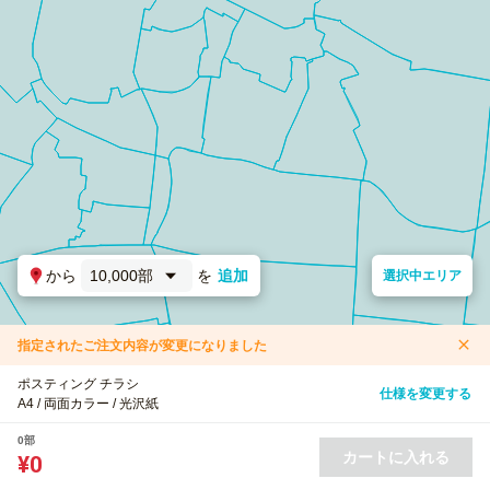
から
10,000部
を
追加
選択中エリア
指定されたご注文内容が変更になりました
ポスティング チラシ
仕様を変更する
A4 / 両面カラー / 光沢紙
0部
カートに入れる
¥0