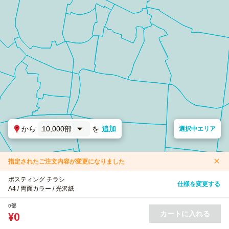
から
10,000部
を
追加
選択中エリア
指定されたご注文内容が変更になりました
ポスティング チラシ
仕様を変更する
A4 / 両面カラー / 光沢紙
0部
カートに入れる
¥0