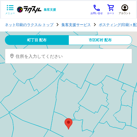
集客支援
メニュー
お問い合せ
カート
アカウント
ポ
ネット印刷のラクスル トップ
集客支援サービス
ポスティング(印刷＋配
ス
テ
町丁目 配布
市区町村 配布
ィ
ン
住所を入力してください
グ
チ
ラ
シ