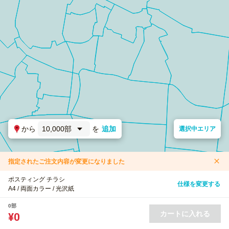
から
10,000部
を
追加
選択中エリア
指定されたご注文内容が変更になりました
ポスティング チラシ
仕様を変更する
A4 / 両面カラー / 光沢紙
0部
カートに入れる
¥0