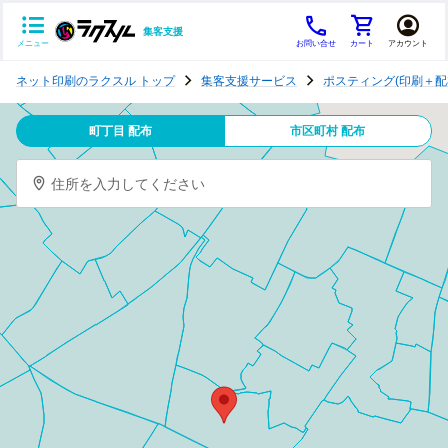
集客支援
メニュー
お問い合せ
カート
アカウント
ポ
ネット印刷のラクスル トップ
集客支援サービス
ポスティング(印刷＋配
ス
テ
町丁目 配布
市区町村 配布
ィ
ン
住所を入力してください
グ
チ
ラ
シ