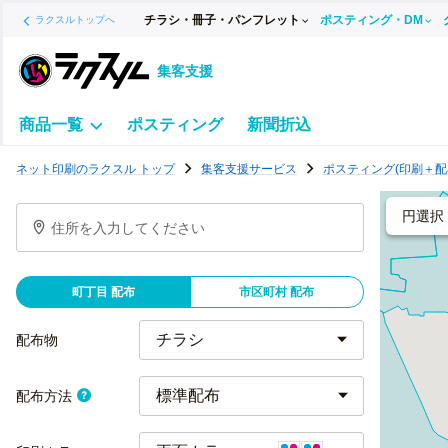
チラシ・冊子・パンフレット
ポスティング・DM
ラクスルトップへ
集客支援
商品一覧
ポスティング
新聞折込
ポ
ネット印刷のラクスル トップ
集客支援サービス
ポスティング(印刷＋配
ス
テ
円選択
住所を入力してください
ィ
ン
グ
町丁目 配布
市区町村 配布
チ
ラ
配布物
シ
標準配布
配布方法