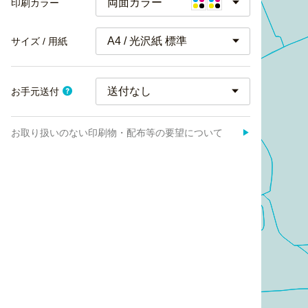
両面カラー
印刷カラー
A4 / 光沢紙 標準
サイズ / 用紙
お手元送付
お取り扱いのない印刷物・配布等の要望について
▶