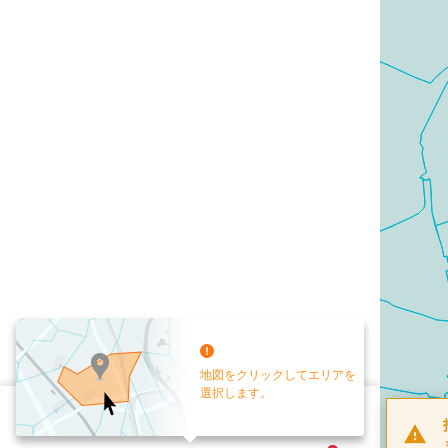
地図をクリックしてエリアを
選択します。
配布部数
0
部
お手元送付
送付なし