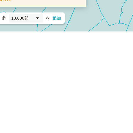
約
10,000部
を
追加
新聞折込
フォーム）
ダンボールワン（梱包材のプラットフォーム）
ペライ
採用情報
ラクスルサービス利用規約
個人情報保護方針
個人情報の取り扱い
Cookieポリシー
他社商標