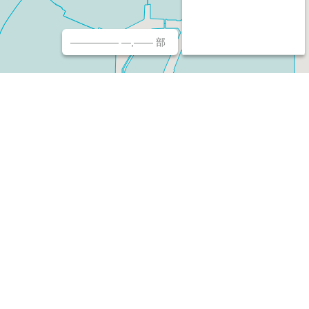
————— —,—— 部
チ（ホームページ作成/予約/決済）