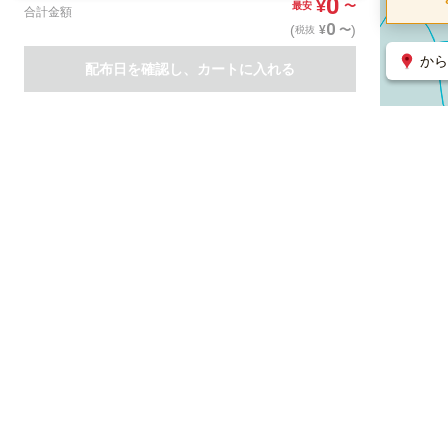
0
¥
〜
最安
合計金額
0
(
)
〜
¥
税抜
から
配布日を確認し、カートに入れる
商品一覧
集客支援サービス
ポスティング
関連のサービス
ノバセル（広告のプラットフォーム）
ハコベル（物流のプラット
運営会社について
特定取引法に基づく表記
情報セキュリティ基本方針