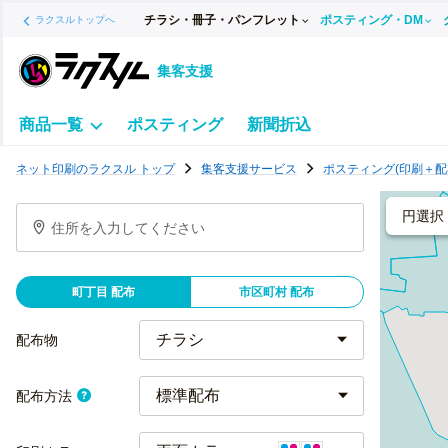
チラシ・冊子・パンフレット
ポスティング・DM
ラクスルトップへ
集客支援
商品一覧
ポスティング
新聞折込
ポ
ネット印刷のラクスル トップ
集客支援サービス
ポスティング(印刷＋配
ス
テ
円選択
住所を入力してください
ィ
ン
グ
町丁目 配布
市区町村 配布
チ
ラ
配布物
シ
標準配布
配布方法