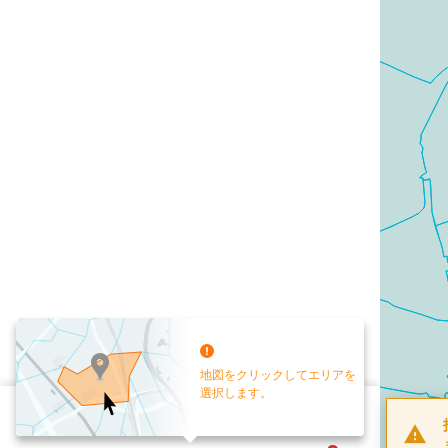
地図をクリックしてエリアを
選択します。
配布部数
0
部
お手元送付
送付なし