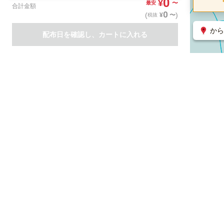
0
¥
〜
最安
合計金額
0
(
)
〜
¥
税抜
から
配布日を確認し、カートに入れる
商品一覧
集客支援サービス
ポスティング
関連のサービス
ノバセル（広告のプラットフォーム）
ハコベル（物流のプラット
運営会社について
特定取引法に基づく表記
情報セキュリティ基本方針