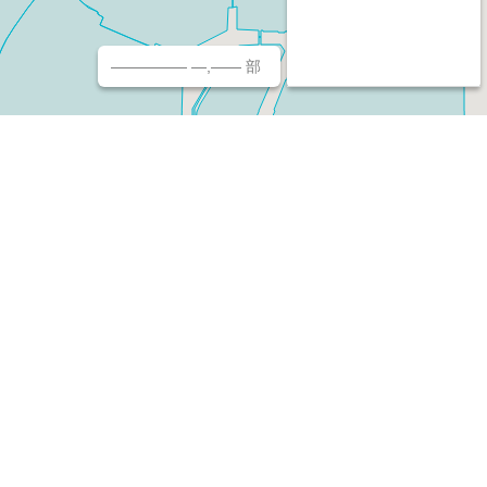
————— —,—— 部
チ（ホームページ作成/予約/決済）