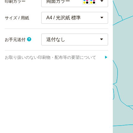
両面カラー
印刷カラー
A4 / 光沢紙 標準
サイズ / 用紙
お手元送付
お取り扱いのない印刷物・配布等の要望について
▶