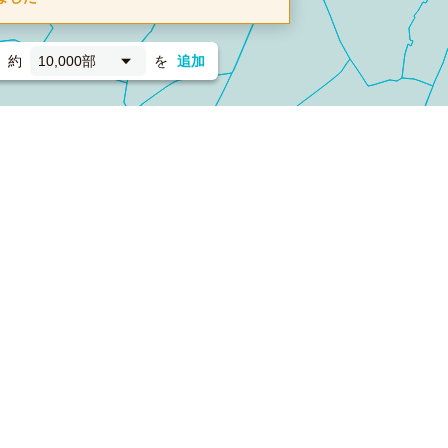
約
10,000部
を
追加
新聞折込
フォーム）
ダンボールワン（梱包材のプラットフォーム）
ペライ
採用情報
ラクスルサービス利用規約
個人情報保護方針
個人情報の取り扱い
Cookieポリシー
他社商標