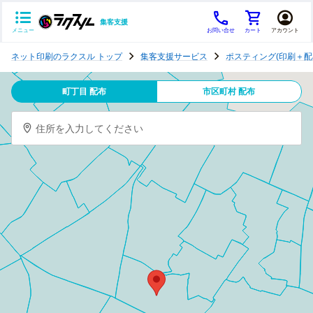
集客支援
メニュー
お問い合せ
カート
アカウント
ポ
ネット印刷のラクスル トップ
集客支援サービス
ポスティング(印刷＋配
ス
テ
町丁目 配布
市区町村 配布
ィ
ン
住所を入力してください
グ
チ
ラ
シ