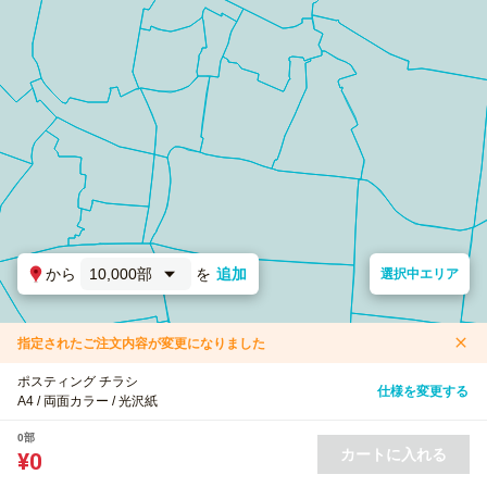
から
10,000部
を
追加
選択中エリア
指定されたご注文内容が変更になりました
ポスティング チラシ
仕様を変更する
A4 / 両面カラー / 光沢紙
0部
カートに入れる
¥0