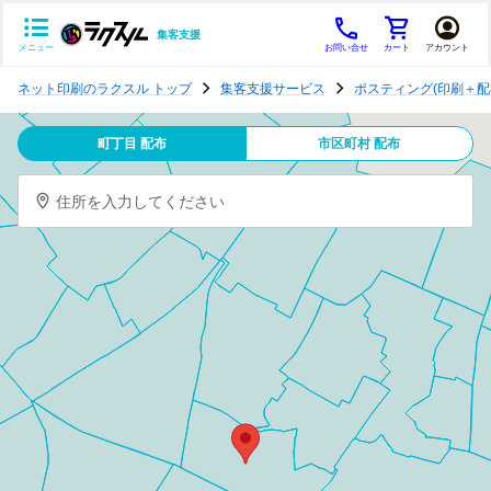
集客支援
メニュー
お問い合せ
カート
アカウント
ポ
ネット印刷のラクスル トップ
集客支援サービス
ポスティング(印刷＋配
ス
テ
町丁目 配布
市区町村 配布
ィ
ン
住所を入力してください
グ
チ
ラ
シ