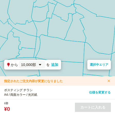
から
10,000部
を
追加
選択中エリア
指定されたご注文内容が変更になりました
ポスティング チラシ
仕様を変更する
A4 / 両面カラー / 光沢紙
0部
カートに入れる
¥0