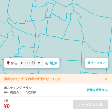
から
10,000部
を
追加
選択中エリア
指定されたご注文内容が変更になりました
ポスティング チラシ
仕様を変更する
A4 / 両面カラー / 光沢紙
0部
カートに入れる
¥0