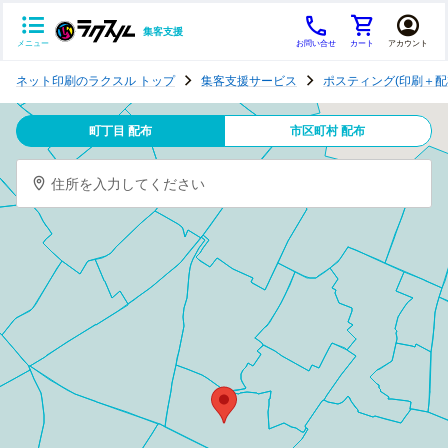
集客支援
メニュー
お問い合せ
カート
アカウント
ポ
ネット印刷のラクスル トップ
集客支援サービス
ポスティング(印刷＋配
ス
テ
町丁目 配布
市区町村 配布
ィ
ン
住所を入力してください
グ
チ
ラ
シ