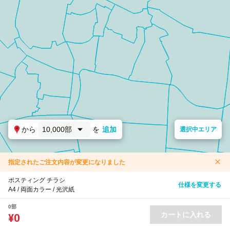
から
10,000部
を
追加
選択中エリア
指定されたご注文内容が変更になりました
ポスティング チラシ
仕様を変更する
A4 / 両面カラー / 光沢紙
0部
カートに入れる
¥0