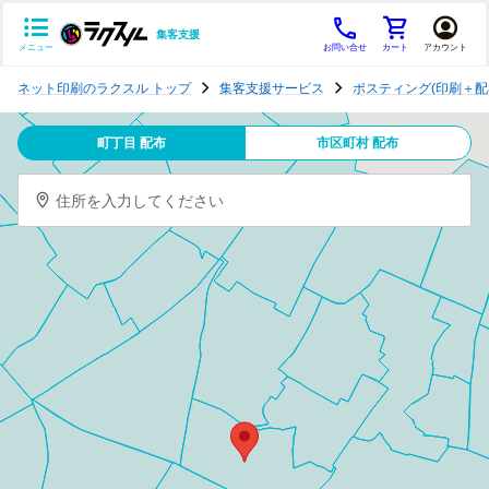
集客支援
メニュー
お問い合せ
カート
アカウント
ポ
ネット印刷のラクスル トップ
集客支援サービス
ポスティング(印刷＋配
ス
テ
町丁目 配布
市区町村 配布
ィ
ン
住所を入力してください
グ
チ
ラ
シ