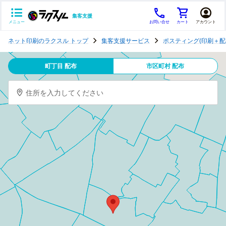
集客支援
メニュー
お問い合せ
カート
アカウント
ポ
ネット印刷のラクスル トップ
集客支援サービス
ポスティング(印刷＋配
ス
テ
町丁目 配布
市区町村 配布
ィ
ン
住所を入力してください
グ
チ
ラ
シ