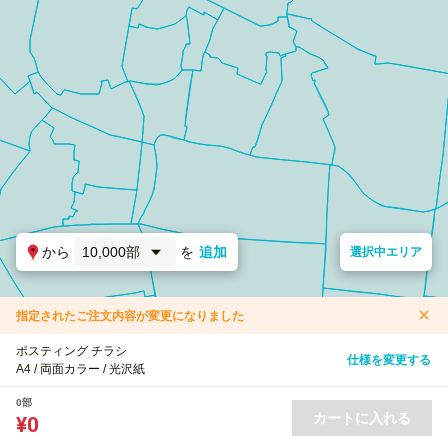
から
10,000部
を
追加
選択中エリア
指定されたご注文内容が変更になりました
ポスティング チラシ
仕様を変更する
A4 / 両面カラー / 光沢紙
0部
カートに入れる
¥0