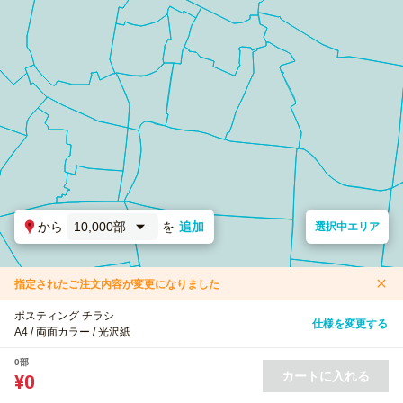
から
10,000部
を
追加
選択中エリア
指定されたご注文内容が変更になりました
ポスティング チラシ
仕様を変更する
A4 / 両面カラー / 光沢紙
0部
カートに入れる
¥0