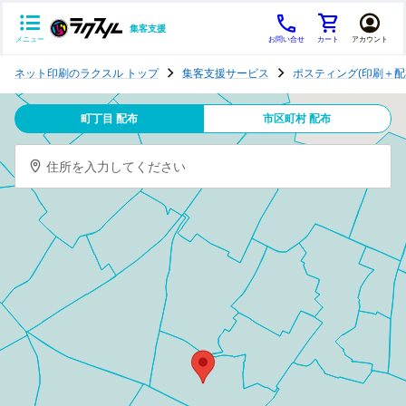
集客支援
メニュー
お問い合せ
カート
アカウント
ポ
ネット印刷のラクスル トップ
集客支援サービス
ポスティング(印刷＋配
ス
テ
町丁目 配布
市区町村 配布
ィ
ン
住所を入力してください
グ
チ
ラ
シ