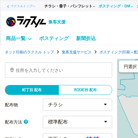
チラシ・冊子・パンフレット
ポスティング・DM
ラクスルトップへ
集客支援
商品一覧
ポスティング
新聞折込
ポ
ネット印刷のラクスル トップ
集客支援サービス
ポスティング(印刷＋配
ス
テ
円選択
住所を入力してください
ィ
ン
グ
町丁目 配布
市区町村 配布
チ
ラ
配布物
シ
標準配布
配布方法