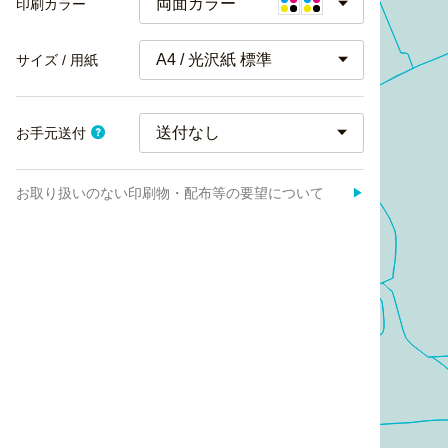
両面カラー
印刷カラー
A4 / 光沢紙 標準
サイズ / 用紙
お手元送付
お取り扱いのない印刷物・配布等の要望について
▶