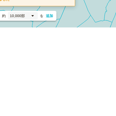
約
10,000部
を
追加
新聞折込
フォーム）
ダンボールワン（梱包材のプラットフォーム）
ペライ
採用情報
ラクスルサービス利用規約
個人情報保護方針
個人情報の取り扱い
Cookieポリシー
他社商標