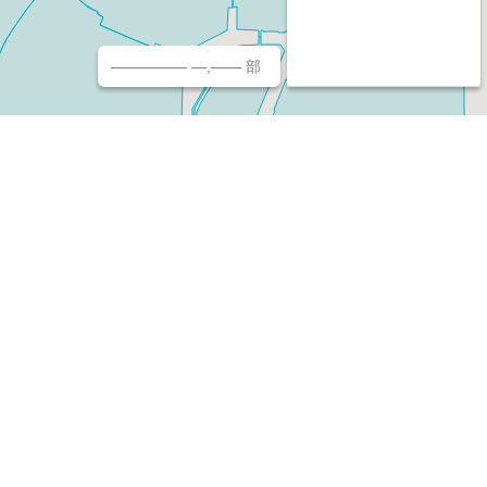
————— —,—— 部
チ（ホームページ作成/予約/決済）