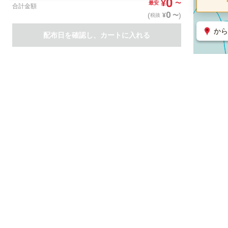
0
¥
〜
最安
合計金額
0
(
)
〜
¥
税抜
から
配布日を確認し、カートに入れる
商品一覧
集客支援サービス
ポスティング
関連のサービス
ノバセル（広告のプラットフォーム）
ハコベル（物流のプラット
運営会社について
特定取引法に基づく表記
情報セキュリティ基本方針