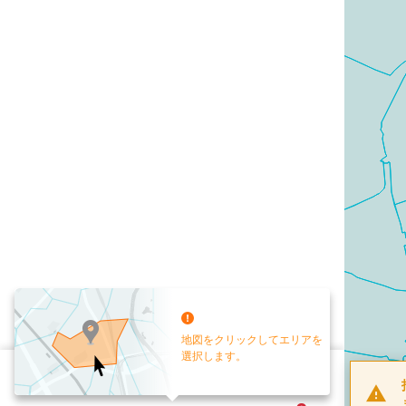
地図をクリックしてエリアを
選択します。
配布部数
0
部
お手元送付
送付なし