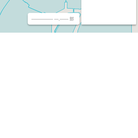
————— —,—— 部
チ（ホームページ作成/予約/決済）