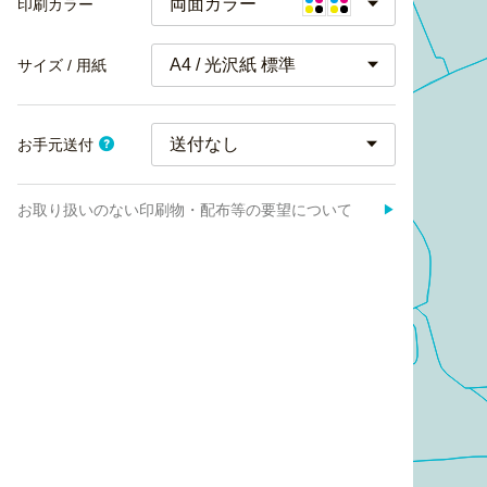
両面カラー
印刷カラー
A4 / 光沢紙 標準
サイズ / 用紙
お手元送付
お取り扱いのない印刷物・配布等の要望について
▶