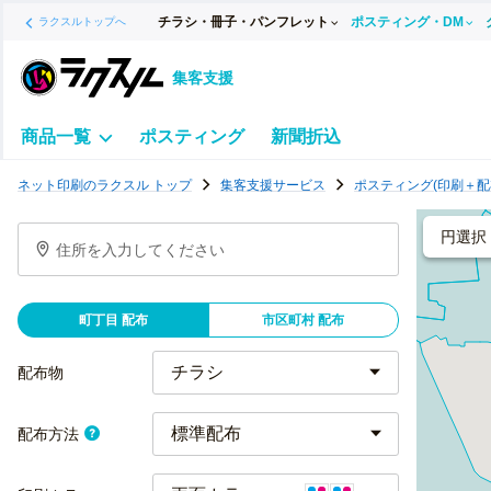
チラシ・冊子・パンフレット
ポスティング・DM
ラクスルトップへ
集客支援
商品一覧
ポスティング
新聞折込
ポ
ネット印刷のラクスル トップ
集客支援サービス
ポスティング(印刷＋配
ス
テ
円選択
住所を入力してください
ィ
ン
グ
町丁目 配布
市区町村 配布
チ
ラ
配布物
シ
標準配布
配布方法