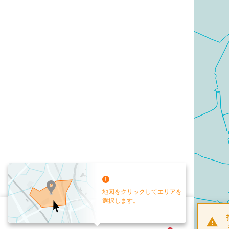
地図をクリックしてエリアを
選択します。
配布部数
0
部
お手元送付
送付なし