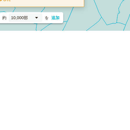
約
10,000部
を
追加
新聞折込
フォーム）
ダンボールワン（梱包材のプラットフォーム）
ペライ
採用情報
ラクスルサービス利用規約
個人情報保護方針
個人情報の取り扱い
Cookieポリシー
他社商標