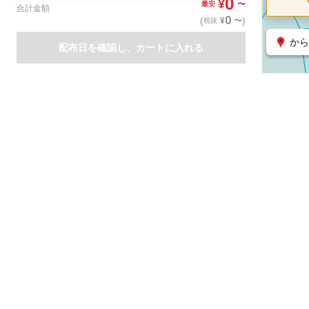
0
¥
〜
最安
合計金額
0
(
)
〜
¥
税抜
から
配布日を確認し、カートに入れる
商品一覧
集客支援サービス
ポスティング
関連のサービス
ノバセル（広告のプラットフォーム）
ハコベル（物流のプラット
運営会社について
特定取引法に基づく表記
情報セキュリティ基本方針