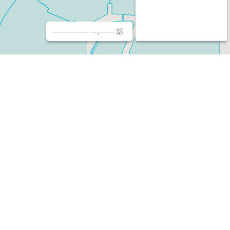
————— —,—— 部
チ（ホームページ作成/予約/決済）