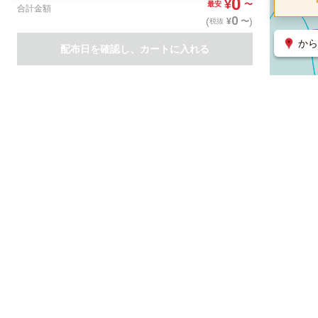
0
¥
〜
最安
合計金額
0
(
)
〜
¥
税抜
から
配布日を確認し、カートに入れる
商品一覧
集客支援サービス
ポスティング
関連のサービス
ノバセル（広告のプラットフォーム）
ハコベル（物流のプラット
運営会社について
特定取引法に基づく表記
情報セキュリティ基本方針