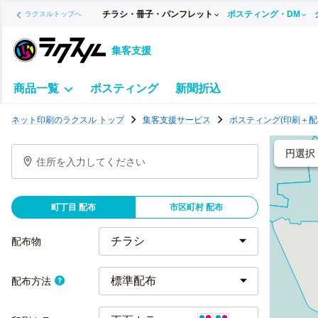
チラシ・冊子・パンフレット
ポスティング・DM
ラクスルトップへ
集客支援
商品一覧
ポスティング
新聞折込
ポ
ネット印刷のラクスル トップ
集客支援サービス
ポスティング(印刷＋配
ス
テ
円選択
住所を入力してください
ィ
ン
グ
町丁目 配布
市区町村 配布
チ
ラ
配布物
シ
標準配布
配布方法