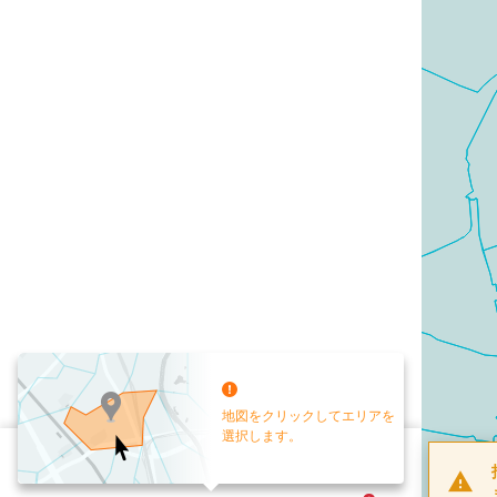
地図をクリックしてエリアを
選択します。
配布部数
0
部
お手元送付
送付なし