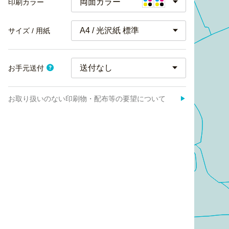
両面カラー
印刷カラー
A4 / 光沢紙 標準
サイズ / 用紙
お手元送付
お取り扱いのない印刷物・配布等の要望について
▶