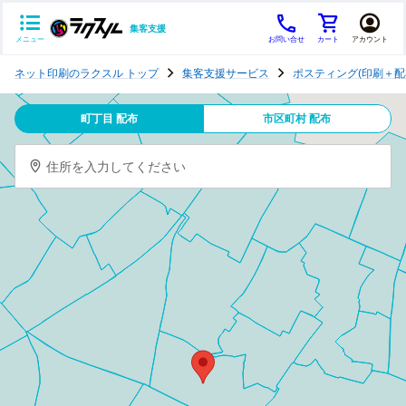
集客支援
メニュー
お問い合せ
カート
アカウント
ポ
ネット印刷のラクスル トップ
集客支援サービス
ポスティング(印刷＋配
ス
テ
町丁目 配布
市区町村 配布
ィ
ン
住所を入力してください
グ
チ
ラ
シ