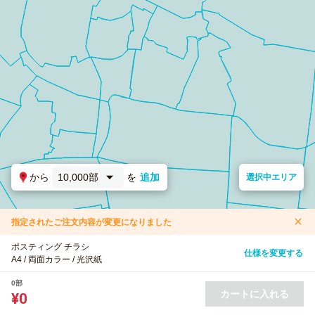
から
10,000部
を
追加
選択中エリア
指定されたご注文内容が変更になりました
ポスティング チラシ
仕様を変更する
A4 / 両面カラー / 光沢紙
0部
カートに入れる
¥0