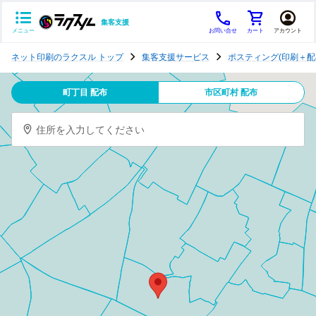
集客支援
メニュー
お問い合せ
カート
アカウント
ポ
ネット印刷のラクスル トップ
集客支援サービス
ポスティング(印刷＋配
ス
テ
町丁目 配布
市区町村 配布
ィ
ン
住所を入力してください
グ
チ
ラ
シ