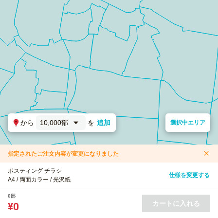
から
10,000部
を
追加
選択中エリア
指定されたご注文内容が変更になりました
ポスティング チラシ
仕様を変更する
A4 / 両面カラー / 光沢紙
0部
カートに入れる
¥0