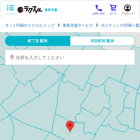
集客支援
メニュー
お問い合せ
カート
アカウント
ポ
ネット印刷のラクスル トップ
集客支援サービス
ポスティング(印刷＋配
ス
テ
町丁目 配布
市区町村 配布
ィ
ン
住所を入力してください
グ
チ
ラ
シ