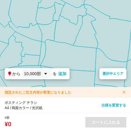
から
10,000部
を
追加
選択中エリア
指定されたご注文内容が変更になりました
ポスティング チラシ
仕様を変更する
A4 / 両面カラー / 光沢紙
0部
カートに入れる
¥0