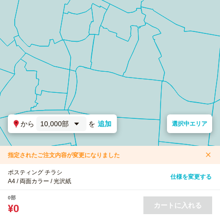
から
10,000部
を
追加
選択中エリア
指定されたご注文内容が変更になりました
ポスティング チラシ
仕様を変更する
A4 / 両面カラー / 光沢紙
0部
カートに入れる
¥0