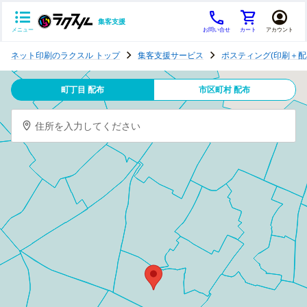
集客支援
メニュー
お問い合せ
カート
アカウント
ポ
ネット印刷のラクスル トップ
集客支援サービス
ポスティング(印刷＋配
ス
テ
町丁目 配布
市区町村 配布
ィ
ン
住所を入力してください
グ
チ
ラ
シ