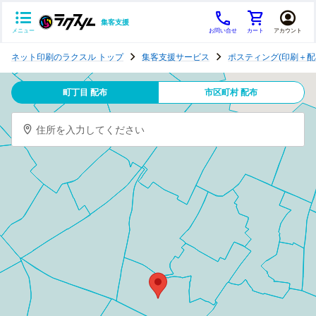
集客支援
メニュー
お問い合せ
カート
アカウント
ポ
ネット印刷のラクスル トップ
集客支援サービス
ポスティング(印刷＋配
ス
テ
町丁目 配布
市区町村 配布
ィ
ン
住所を入力してください
グ
チ
ラ
シ