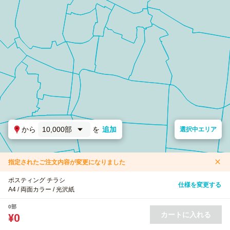
から
10,000部
を
追加
選択中エリア
指定されたご注文内容が変更になりました
ポスティング チラシ
仕様を変更する
A4 / 両面カラー / 光沢紙
0部
カートに入れる
¥0