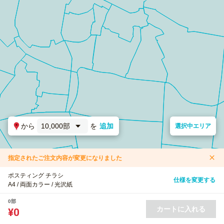
から
10,000部
を
追加
選択中エリア
指定されたご注文内容が変更になりました
ポスティング チラシ
仕様を変更する
A4 / 両面カラー / 光沢紙
0部
カートに入れる
¥0