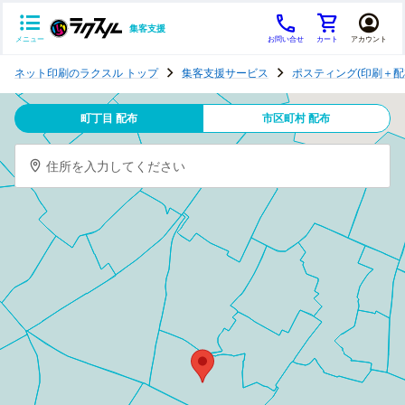
集客支援
メニュー
お問い合せ
カート
アカウント
ポ
ネット印刷のラクスル トップ
集客支援サービス
ポスティング(印刷＋配
ス
テ
町丁目 配布
市区町村 配布
ィ
ン
住所を入力してください
グ
チ
ラ
シ