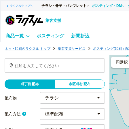
チラシ・冊子・パンフレット
ポスティング・DM
ラクスルトップへ
集客支援
商品一覧
ポスティング
新聞折込
ポ
ネット印刷のラクスル トップ
集客支援サービス
ポスティング(印刷＋配
ス
テ
円選択
住所を入力してください
ィ
ン
グ
町丁目 配布
市区町村 配布
チ
ラ
配布物
シ
標準配布
配布方法