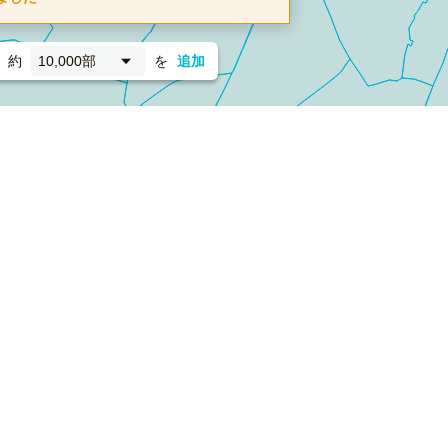
約
10,000部
を
追加
新聞折込
フォーム）
ダンボールワン（梱包材のプラットフォーム）
ペライ
採用情報
ラクスルサービス利用規約
個人情報保護方針
個人情報の取り扱い
Cookieポリシー
他社商標