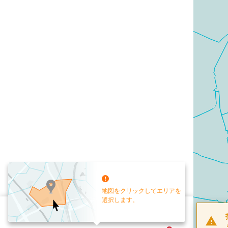
地図をクリックしてエリアを
選択します。
配布部数
0
部
お手元送付
送付なし