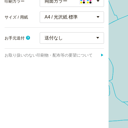
両面カラー
印刷カラー
A4 / 光沢紙 標準
サイズ / 用紙
お手元送付
お取り扱いのない印刷物・配布等の要望について
▶