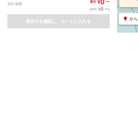
0
¥
〜
最安
合計金額
0
(
)
〜
¥
税抜
から
配布日を確認し、カートに入れる
商品一覧
集客支援サービス
ポスティング
関連のサービス
ノバセル（広告のプラットフォーム）
ハコベル（物流のプラット
運営会社について
特定取引法に基づく表記
情報セキュリティ基本方針