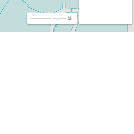
————— —,—— 部
チ（ホームページ作成/予約/決済）