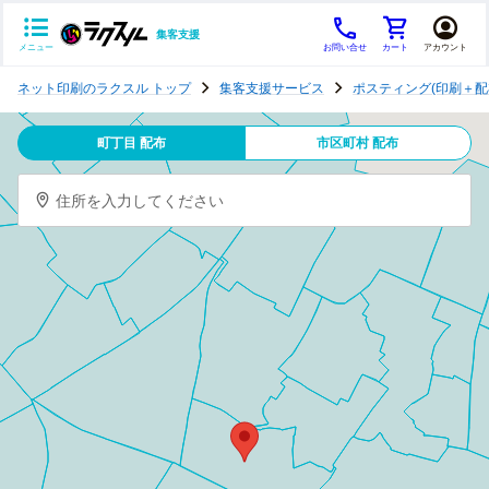
集客支援
メニュー
お問い合せ
カート
アカウント
ポ
ネット印刷のラクスル トップ
集客支援サービス
ポスティング(印刷＋配
ス
テ
町丁目 配布
市区町村 配布
ィ
ン
住所を入力してください
グ
チ
ラ
シ