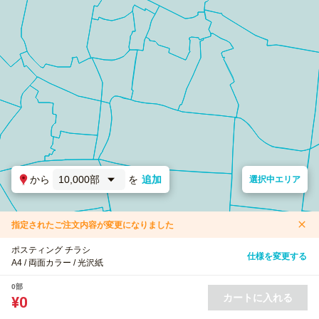
から
10,000部
を
追加
選択中エリア
指定されたご注文内容が変更になりました
ポスティング チラシ
仕様を変更する
A4 / 両面カラー / 光沢紙
0部
カートに入れる
¥0