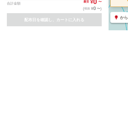
0
¥
〜
最安
合計金額
0
(
)
〜
¥
税抜
から
配布日を確認し、カートに入れる
商品一覧
集客支援サービス
ポスティング
関連のサービス
ノバセル（広告のプラットフォーム）
ハコベル（物流のプラット
運営会社について
特定取引法に基づく表記
情報セキュリティ基本方針