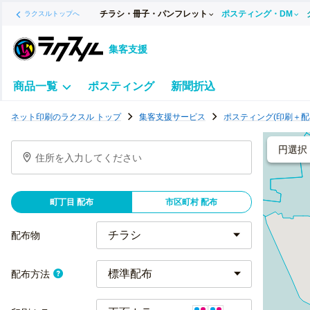
チラシ・冊子・パンフレット
ポスティング・DM
ラクスルトップへ
集客支援
商品一覧
ポスティング
新聞折込
ポ
ネット印刷のラクスル トップ
集客支援サービス
ポスティング(印刷＋配
ス
テ
円選択
住所を入力してください
ィ
ン
グ
町丁目 配布
市区町村 配布
チ
ラ
配布物
シ
標準配布
配布方法