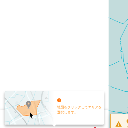
地図をクリックしてエリアを
選択します。
配布部数
0
部
お手元送付
送付なし