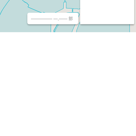
————— —,—— 部
チ（ホームページ作成/予約/決済）