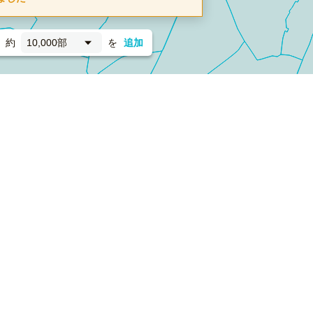
約
10,000部
を
追加
新聞折込
フォーム）
ダンボールワン（梱包材のプラットフォーム）
ペライ
採用情報
ラクスルサービス利用規約
個人情報保護方針
個人情報の取り扱い
Cookieポリシー
他社商標