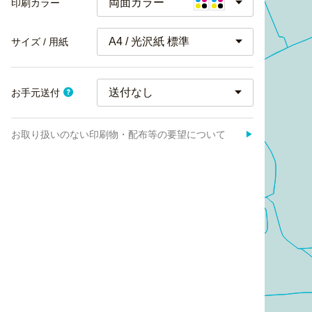
両面カラー
印刷カラー
A4 / 光沢紙 標準
サイズ / 用紙
お手元送付
お取り扱いのない印刷物・配布等の要望について
▶