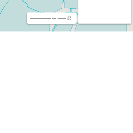
————— —,—— 部
チ（ホームページ作成/予約/決済）