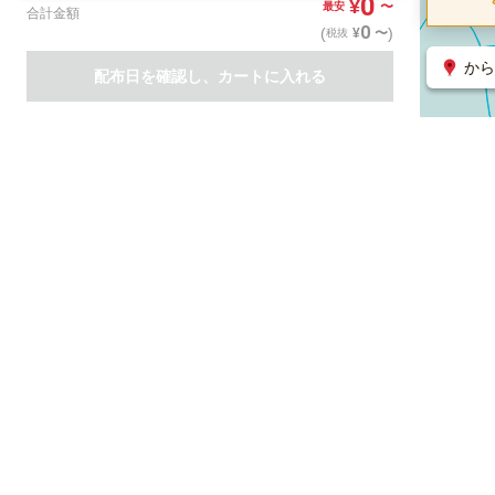
0
¥
〜
最安
合計金額
0
(
)
〜
¥
税抜
から
配布日を確認し、カートに入れる
商品一覧
集客支援サービス
ポスティング
関連のサービス
ノバセル（広告のプラットフォーム）
ハコベル（物流のプラット
運営会社について
特定取引法に基づく表記
情報セキュリティ基本方針