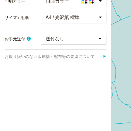
両面カラー
印刷カラー
A4 / 光沢紙 標準
サイズ / 用紙
お手元送付
お取り扱いのない印刷物・配布等の要望について
▶