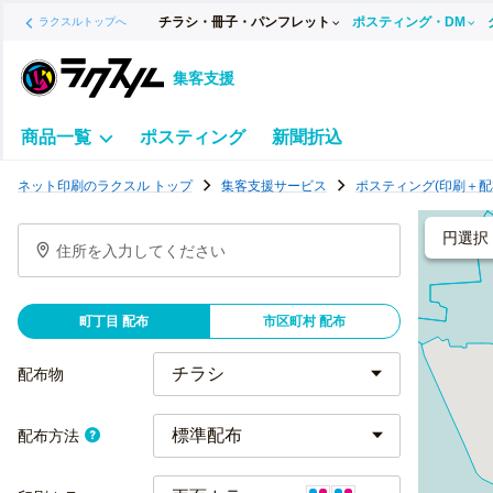
チラシ・冊子・パンフレット
ポスティング・DM
ラクスルトップへ
集客支援
商品一覧
ポスティング
新聞折込
ポ
ネット印刷のラクスル トップ
集客支援サービス
ポスティング(印刷＋配
ス
テ
円選択
住所を入力してください
ィ
ン
グ
町丁目 配布
市区町村 配布
チ
ラ
配布物
シ
標準配布
配布方法