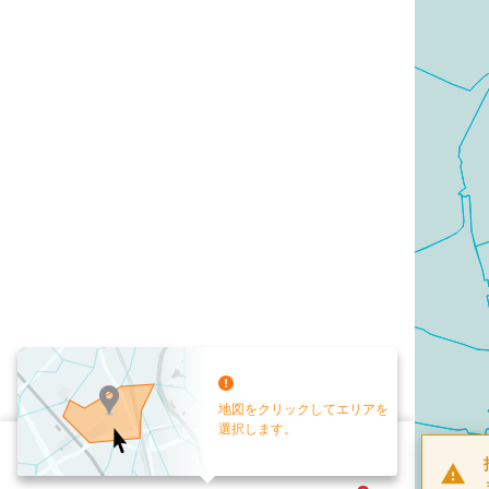
地図をクリックしてエリアを
選択します。
配布部数
0
部
お手元送付
送付なし