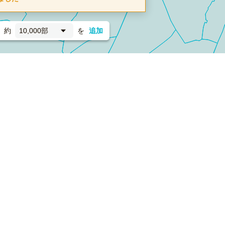
約
10,000部
を
追加
新聞折込
フォーム）
ダンボールワン（梱包材のプラットフォーム）
ペライ
採用情報
ラクスルサービス利用規約
個人情報保護方針
個人情報の取り扱い
Cookieポリシー
他社商標