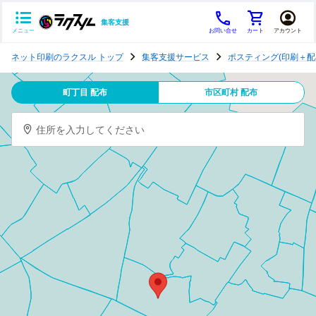
集客支援
メニュー
お問い合せ
カート
アカウント
ポ
ネット印刷のラクスル トップ
集客支援サービス
ポスティング(印刷＋配
ス
テ
町丁目 配布
市区町村 配布
ィ
ン
住所を入力してください
グ
チ
ラ
シ