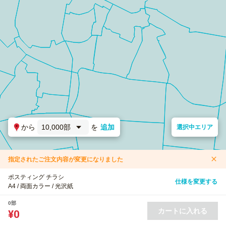
から
10,000部
を
追加
選択中エリア
指定されたご注文内容が変更になりました
ポスティング チラシ
仕様を変更する
A4 / 両面カラー / 光沢紙
0部
カートに入れる
¥0