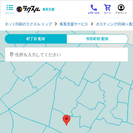
集客支援
メニュー
お問い合せ
カート
アカウント
ポ
ネット印刷のラクスル トップ
集客支援サービス
ポスティング(印刷＋配
ス
テ
町丁目 配布
市区町村 配布
ィ
ン
住所を入力してください
グ
チ
ラ
シ