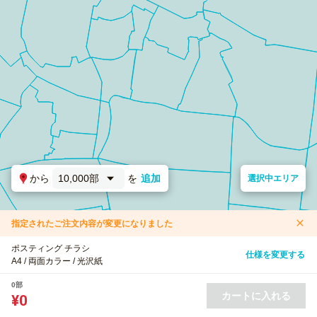
から
10,000部
を
追加
選択中エリア
指定されたご注文内容が変更になりました
ポスティング チラシ
仕様を変更する
A4 / 両面カラー / 光沢紙
0部
カートに入れる
¥0