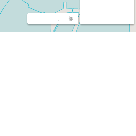
————— —,—— 部
チ（ホームページ作成/予約/決済）