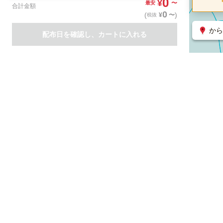
0
¥
〜
最安
合計金額
0
(
)
〜
¥
税抜
から
配布日を確認し、カートに入れる
商品一覧
集客支援サービス
ポスティング
関連のサービス
ノバセル（広告のプラットフォーム）
ハコベル（物流のプラット
運営会社について
特定取引法に基づく表記
情報セキュリティ基本方針