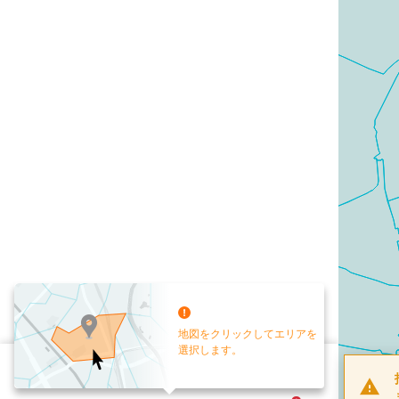
地図をクリックしてエリアを
選択します。
配布部数
0
部
お手元送付
送付なし