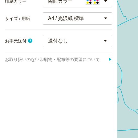
両面カラー
印刷カラー
A4 / 光沢紙 標準
サイズ / 用紙
お手元送付
お取り扱いのない印刷物・配布等の要望について
▶