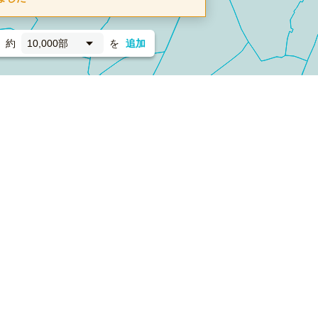
約
10,000部
を
追加
新聞折込
フォーム）
ダンボールワン（梱包材のプラットフォーム）
ペライ
採用情報
ラクスルサービス利用規約
個人情報保護方針
個人情報の取り扱い
Cookieポリシー
他社商標