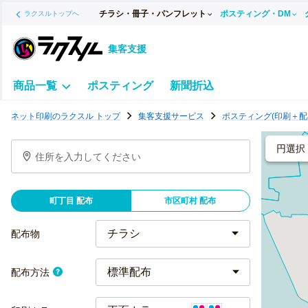
チラシ・冊子・パンフレット
ポスティング・DM
ラクスルトップへ
集客支援
商品一覧
ポスティング
新聞折込
ポ
ネット印刷のラクスル トップ
集客支援サービス
ポスティング(印刷＋配
ス
テ
円選択
住所を入力してください
ィ
ン
グ
町丁目 配布
市区町村 配布
チ
ラ
配布物
シ
標準配布
配布方法