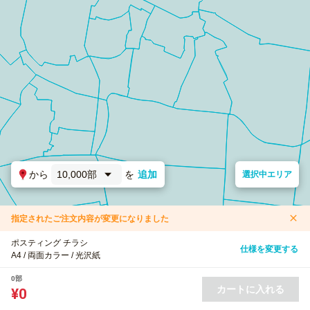
から
10,000部
を
追加
選択中エリア
指定されたご注文内容が変更になりました
ポスティング チラシ
仕様を変更する
A4 / 両面カラー / 光沢紙
0部
カートに入れる
¥0