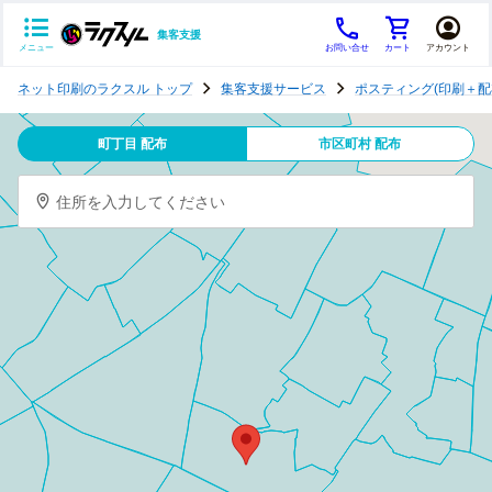
集客支援
メニュー
お問い合せ
カート
アカウント
ポ
ネット印刷のラクスル トップ
集客支援サービス
ポスティング(印刷＋配
ス
テ
町丁目 配布
市区町村 配布
ィ
ン
住所を入力してください
グ
チ
ラ
シ