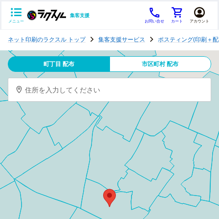
集客支援
メニュー
お問い合せ
カート
アカウント
ポ
ネット印刷のラクスル トップ
集客支援サービス
ポスティング(印刷＋配
ス
テ
町丁目 配布
市区町村 配布
ィ
ン
住所を入力してください
グ
チ
ラ
シ