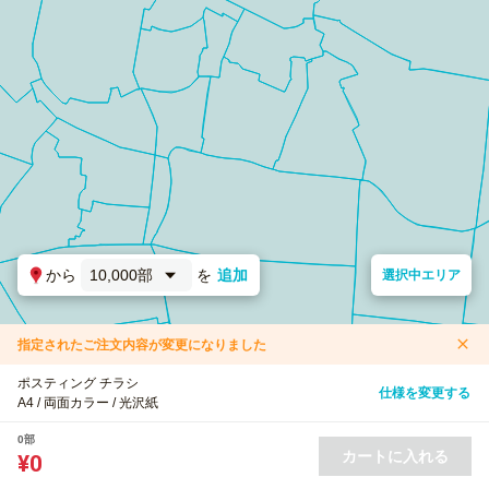
から
10,000部
を
追加
選択中エリア
指定されたご注文内容が変更になりました
ポスティング チラシ
仕様を変更する
A4 / 両面カラー / 光沢紙
0部
カートに入れる
¥0