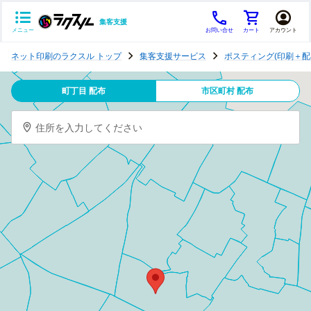
集客支援
メニュー
お問い合せ
カート
アカウント
ポ
ネット印刷のラクスル トップ
集客支援サービス
ポスティング(印刷＋配
ス
テ
町丁目 配布
市区町村 配布
ィ
ン
住所を入力してください
グ
チ
ラ
シ