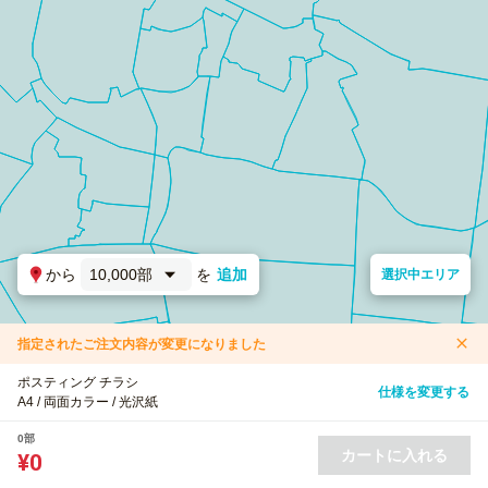
から
10,000部
を
追加
選択中エリア
指定されたご注文内容が変更になりました
ポスティング チラシ
仕様を変更する
A4 / 両面カラー / 光沢紙
0部
カートに入れる
¥0