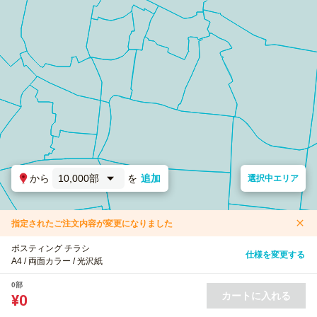
から
10,000部
を
追加
選択中エリア
指定されたご注文内容が変更になりました
ポスティング チラシ
仕様を変更する
A4 / 両面カラー / 光沢紙
0部
カートに入れる
¥0