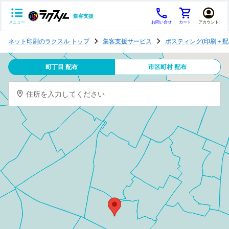
集客支援
メニュー
お問い合せ
カート
アカウント
ポ
ネット印刷のラクスル トップ
集客支援サービス
ポスティング(印刷＋配
ス
テ
町丁目 配布
市区町村 配布
ィ
ン
住所を入力してください
グ
チ
ラ
シ