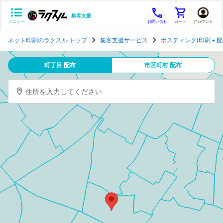
集客支援
メニュー
お問い合せ
カート
アカウント
ポ
ネット印刷のラクスル トップ
集客支援サービス
ポスティング(印刷＋配
ス
テ
町丁目 配布
市区町村 配布
ィ
ン
住所を入力してください
グ
チ
ラ
シ