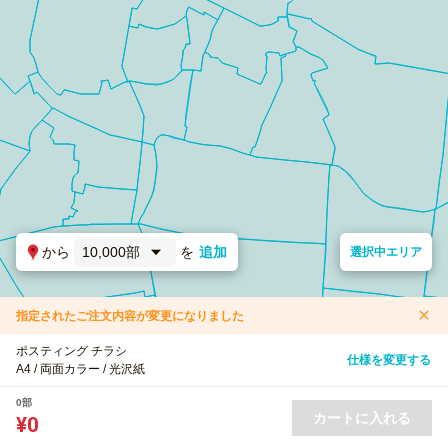
から
10,000部
を
追加
選択中エリア
指定されたご注文内容が変更になりました
ポスティング チラシ
仕様を変更する
A4 / 両面カラー / 光沢紙
0部
カートに入れる
¥0