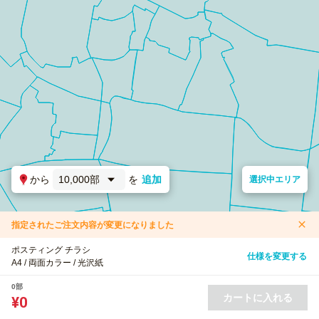
から
10,000部
を
追加
選択中エリア
指定されたご注文内容が変更になりました
ポスティング チラシ
仕様を変更する
A4 / 両面カラー / 光沢紙
0部
カートに入れる
¥0