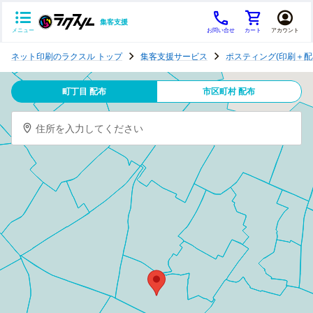
集客支援
メニュー
お問い合せ
カート
アカウント
ポ
ネット印刷のラクスル トップ
集客支援サービス
ポスティング(印刷＋配
ス
テ
町丁目 配布
市区町村 配布
ィ
ン
住所を入力してください
グ
チ
ラ
シ