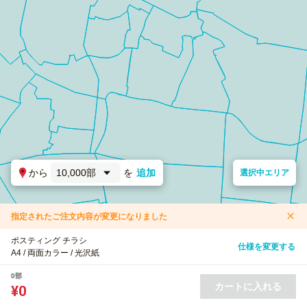
から
10,000部
を
追加
選択中エリア
指定されたご注文内容が変更になりました
ポスティング チラシ
仕様を変更する
A4 / 両面カラー / 光沢紙
0部
カートに入れる
¥0