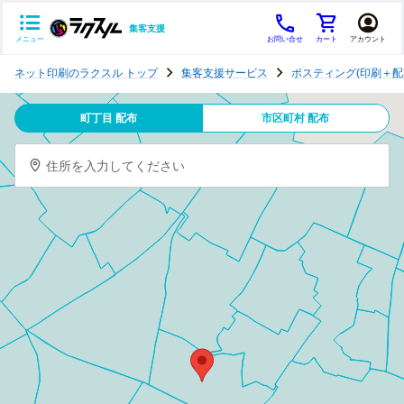
集客支援
メニュー
お問い合せ
カート
アカウント
ポ
ネット印刷のラクスル トップ
集客支援サービス
ポスティング(印刷＋配
ス
テ
町丁目 配布
市区町村 配布
ィ
ン
住所を入力してください
グ
チ
ラ
シ