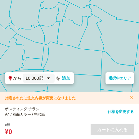
から
10,000部
を
追加
選択中エリア
指定されたご注文内容が変更になりました
ポスティング チラシ
仕様を変更する
A4 / 両面カラー / 光沢紙
0部
カートに入れる
¥0