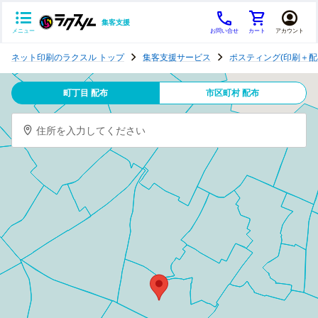
集客支援
メニュー
お問い合せ
カート
アカウント
ポ
ネット印刷のラクスル トップ
集客支援サービス
ポスティング(印刷＋配
ス
テ
町丁目 配布
市区町村 配布
ィ
ン
住所を入力してください
グ
チ
ラ
シ