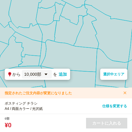
から
10,000部
を
追加
選択中エリア
指定されたご注文内容が変更になりました
ポスティング チラシ
仕様を変更する
A4 / 両面カラー / 光沢紙
0部
カートに入れる
¥0