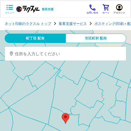
集客支援
メニュー
お問い合せ
カート
アカウント
ポ
ネット印刷のラクスル トップ
集客支援サービス
ポスティング(印刷＋配
ス
テ
町丁目 配布
市区町村 配布
ィ
ン
住所を入力してください
グ
チ
ラ
シ