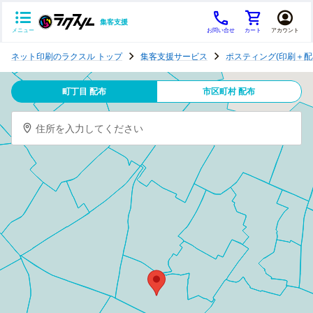
集客支援
メニュー
お問い合せ
カート
アカウント
ポ
ネット印刷のラクスル トップ
集客支援サービス
ポスティング(印刷＋配
ス
テ
町丁目 配布
市区町村 配布
ィ
ン
住所を入力してください
グ
チ
ラ
シ