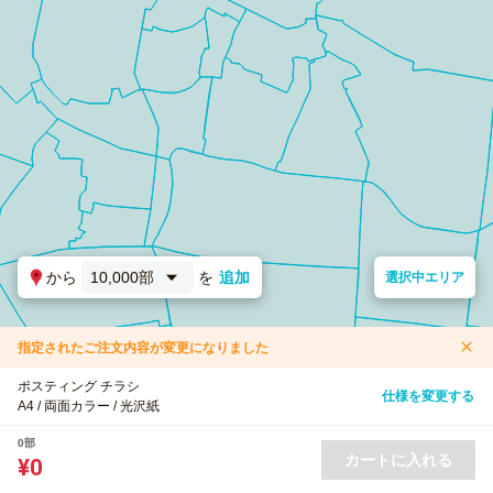
から
10,000部
を
追加
選択中エリア
指定されたご注文内容が変更になりました
ポスティング チラシ
仕様を変更する
A4 / 両面カラー / 光沢紙
0部
カートに入れる
¥0