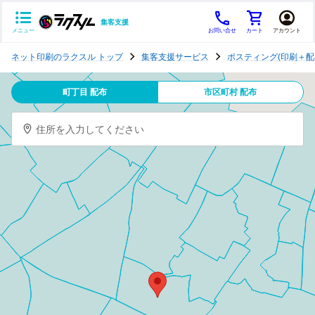
集客支援
メニュー
お問い合せ
カート
アカウント
ポ
ネット印刷のラクスル トップ
集客支援サービス
ポスティング(印刷＋配
ス
テ
町丁目 配布
市区町村 配布
ィ
ン
住所を入力してください
グ
チ
ラ
シ