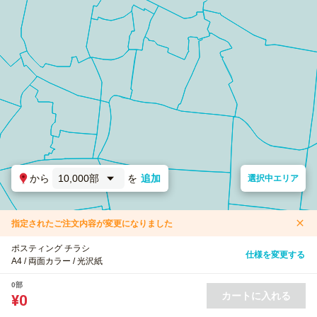
から
10,000部
を
追加
選択中エリア
指定されたご注文内容が変更になりました
ポスティング チラシ
仕様を変更する
A4 / 両面カラー / 光沢紙
0部
カートに入れる
¥0