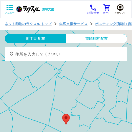
集客支援
メニュー
お問い合せ
カート
アカウント
ポ
ネット印刷のラクスル トップ
集客支援サービス
ポスティング(印刷＋配
ス
テ
町丁目 配布
市区町村 配布
ィ
ン
住所を入力してください
グ
チ
ラ
シ