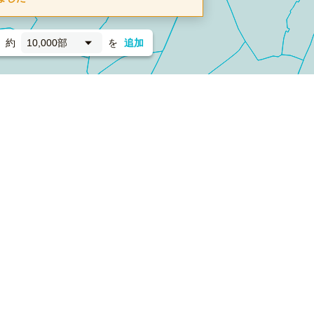
約
10,000部
を
追加
新聞折込
フォーム）
ダンボールワン（梱包材のプラットフォーム）
ペライ
採用情報
ラクスルサービス利用規約
個人情報保護方針
個人情報の取り扱い
Cookieポリシー
他社商標