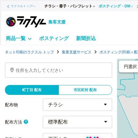
チラシ・冊子・パンフレット
ポスティング・DM
ラクスルトップへ
集客支援
商品一覧
ポスティング
新聞折込
ポ
ネット印刷のラクスル トップ
集客支援サービス
ポスティング(印刷＋配
ス
テ
円選択
住所を入力してください
ィ
ン
グ
町丁目 配布
市区町村 配布
チ
ラ
配布物
シ
標準配布
配布方法