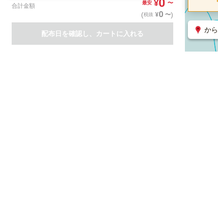
0
¥
〜
最安
合計金額
0
(
)
〜
¥
税抜
から
配布日を確認し、カートに入れる
商品一覧
集客支援サービス
ポスティング
関連のサービス
ノバセル（広告のプラットフォーム）
ハコベル（物流のプラット
運営会社について
特定取引法に基づく表記
情報セキュリティ基本方針