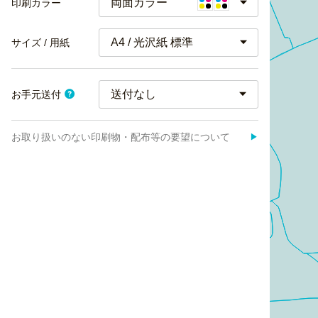
両面カラー
印刷カラー
A4 / 光沢紙 標準
サイズ / 用紙
お手元送付
お取り扱いのない印刷物・配布等の要望について
▶