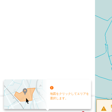
地図をクリックしてエリアを
選択します。
配布部数
0
部
お手元送付
送付なし