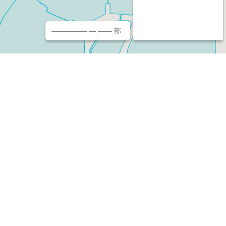
————— —,—— 部
チ（ホームページ作成/予約/決済）