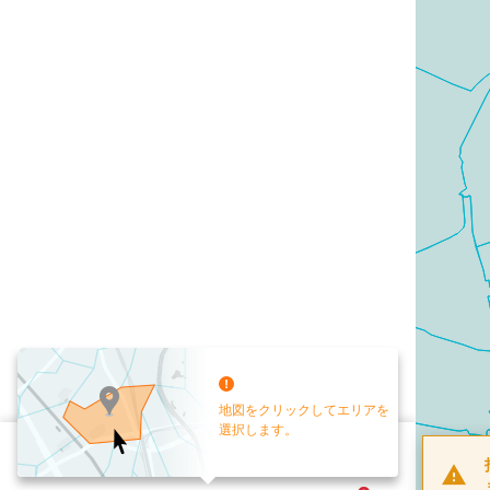
地図をクリックしてエリアを
選択します。
配布部数
0
部
お手元送付
送付なし