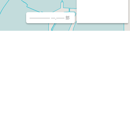
————— —,—— 部
チ（ホームページ作成/予約/決済）