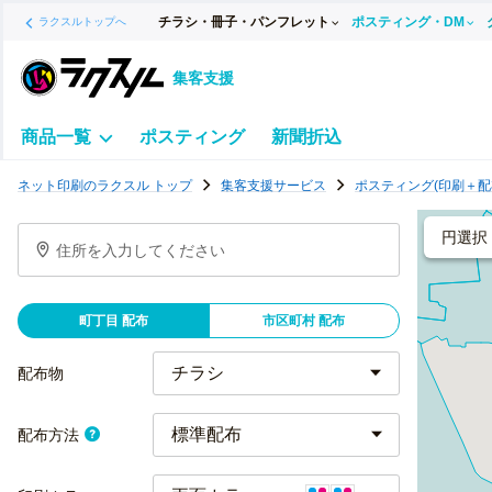
チラシ・冊子・パンフレット
ポスティング・DM
ラクスルトップへ
集客支援
商品一覧
ポスティング
新聞折込
ポ
ネット印刷のラクスル トップ
集客支援サービス
ポスティング(印刷＋配
ス
テ
円選択
住所を入力してください
ィ
ン
グ
町丁目 配布
市区町村 配布
チ
ラ
配布物
シ
標準配布
配布方法