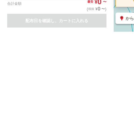
0
¥
〜
最安
合計金額
0
(
)
〜
¥
税抜
から
配布日を確認し、カートに入れる
商品一覧
集客支援サービス
ポスティング
関連のサービス
ノバセル（広告のプラットフォーム）
ハコベル（物流のプラット
運営会社について
特定取引法に基づく表記
情報セキュリティ基本方針