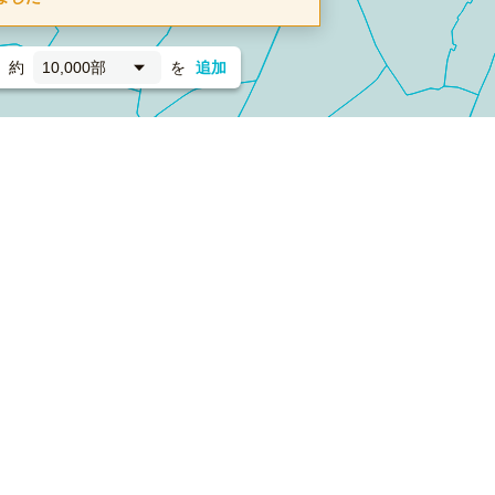
約
10,000部
を
追加
新聞折込
フォーム）
ダンボールワン（梱包材のプラットフォーム）
ペライ
採用情報
ラクスルサービス利用規約
個人情報保護方針
個人情報の取り扱い
Cookieポリシー
他社商標