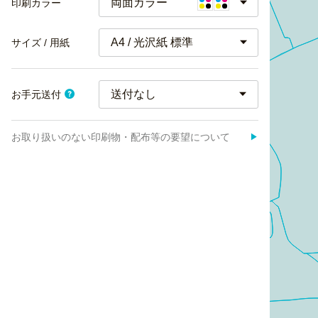
両面カラー
印刷カラー
A4 / 光沢紙 標準
サイズ / 用紙
お手元送付
お取り扱いのない印刷物・配布等の要望について
▶