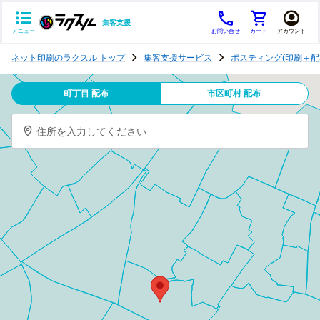
集客支援
メニュー
お問い合せ
カート
アカウント
ポ
ネット印刷のラクスル トップ
集客支援サービス
ポスティング(印刷＋配
ス
テ
町丁目 配布
市区町村 配布
ィ
ン
住所を入力してください
グ
チ
ラ
シ