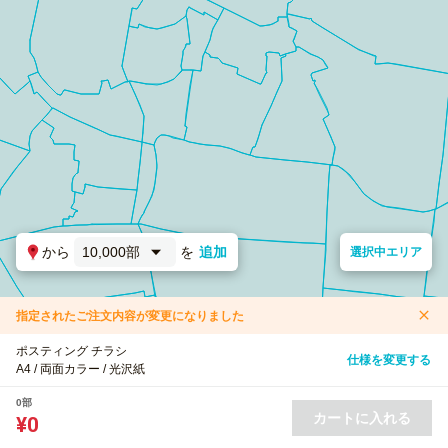
から
10,000部
を
追加
選択中エリア
指定されたご注文内容が変更になりました
ポスティング チラシ
仕様を変更する
A4 / 両面カラー / 光沢紙
0部
カートに入れる
¥0