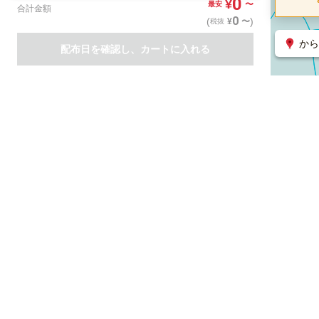
0
¥
〜
最安
合計金額
0
(
)
〜
¥
税抜
から
配布日を確認し、カートに入れる
商品一覧
集客支援サービス
ポスティング
関連のサービス
ノバセル（広告のプラットフォーム）
ハコベル（物流のプラット
運営会社について
特定取引法に基づく表記
情報セキュリティ基本方針