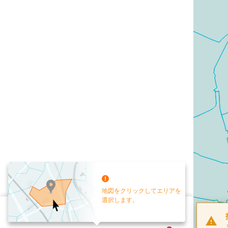
地図をクリックしてエリアを
選択します。
配布部数
0
部
お手元送付
送付なし