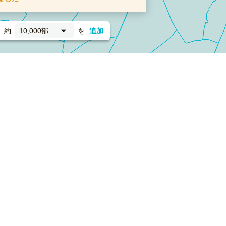
約
10,000部
を
追加
新聞折込
フォーム）
ダンボールワン（梱包材のプラットフォーム）
ペライ
採用情報
ラクスルサービス利用規約
個人情報保護方針
個人情報の取り扱い
Cookieポリシー
他社商標