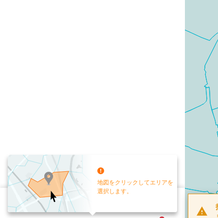
地図をクリックしてエリアを
選択します。
配布部数
0
部
お手元送付
送付なし