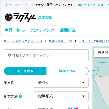
チラシ・冊子・パンフレット
ポスティング・DM
ラクスルトップへ
集客支援
商品一覧
ポスティング
新聞折込
ポ
ネット印刷のラクスル トップ
集客支援サービス
ポスティング(印刷＋配
ス
テ
円選択
住所を入力してください
ィ
ン
グ
町丁目 配布
市区町村 配布
チ
ラ
配布物
シ
標準配布
配布方法