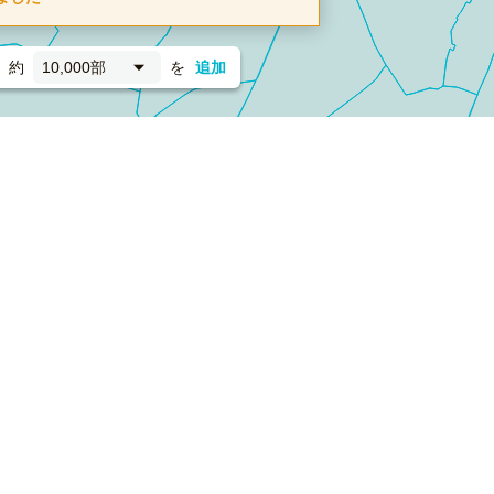
約
10,000部
を
追加
新聞折込
フォーム）
ダンボールワン（梱包材のプラットフォーム）
ペライ
採用情報
ラクスルサービス利用規約
個人情報保護方針
個人情報の取り扱い
Cookieポリシー
他社商標