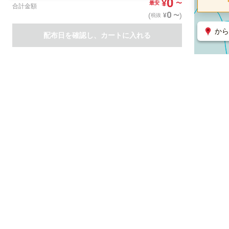
0
¥
〜
最安
合計金額
0
(
)
〜
¥
税抜
から
配布日を確認し、カートに入れる
商品一覧
集客支援サービス
ポスティング
関連のサービス
ノバセル（広告のプラットフォーム）
ハコベル（物流のプラット
運営会社について
特定取引法に基づく表記
情報セキュリティ基本方針