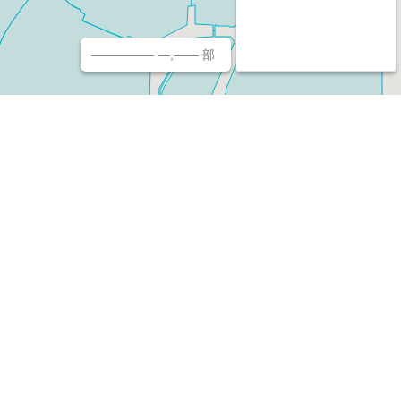
————— —,—— 部
チ（ホームページ作成/予約/決済）