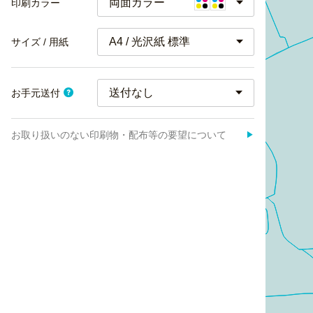
両面カラー
印刷カラー
A4 / 光沢紙 標準
サイズ / 用紙
お手元送付
お取り扱いのない印刷物・配布等の要望について
▶