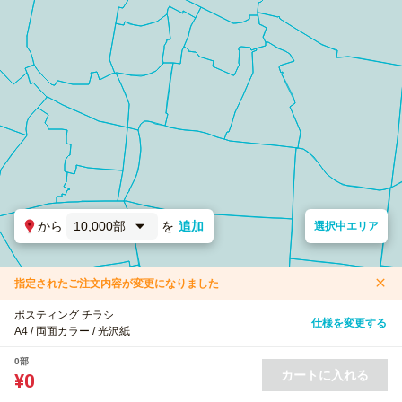
から
10,000部
を
追加
選択中エリア
指定されたご注文内容が変更になりました
ポスティング チラシ
仕様を変更する
A4 / 両面カラー / 光沢紙
0部
カートに入れる
¥0