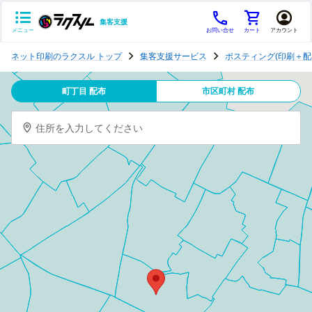
集客支援
メニュー
お問い合せ
カート
アカウント
ポ
ネット印刷のラクスル トップ
集客支援サービス
ポスティング(印刷＋配
ス
テ
町丁目 配布
市区町村 配布
ィ
ン
住所を入力してください
グ
チ
ラ
シ