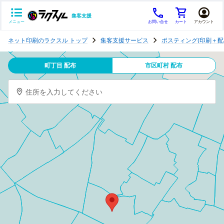
集客支援
メニュー
お問い合せ
カート
アカウント
ポ
ネット印刷のラクスル トップ
集客支援サービス
ポスティング(印刷＋配
ス
テ
町丁目 配布
市区町村 配布
ィ
ン
住所を入力してください
グ
チ
ラ
シ