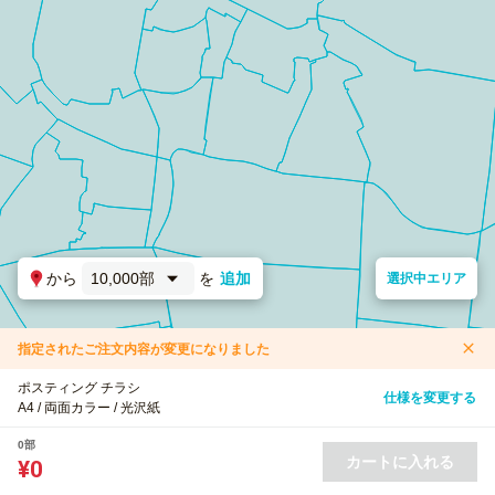
から
10,000部
を
追加
選択中エリア
指定されたご注文内容が変更になりました
ポスティング チラシ
仕様を変更する
A4 / 両面カラー / 光沢紙
0部
カートに入れる
¥0