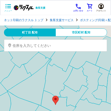
集客支援
メニュー
お問い合せ
カート
アカウント
ポ
ネット印刷のラクスル トップ
集客支援サービス
ポスティング(印刷＋配
ス
テ
町丁目 配布
市区町村 配布
ィ
ン
住所を入力してください
グ
チ
ラ
シ