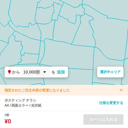
から
10,000部
を
追加
選択中エリア
指定されたご注文内容が変更になりました
ポスティング チラシ
仕様を変更する
A4 / 両面カラー / 光沢紙
0部
カートに入れる
¥0