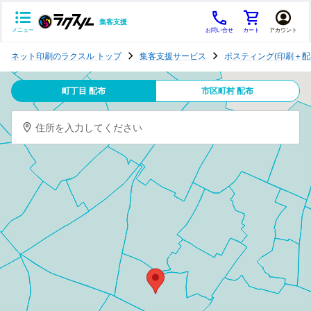
集客支援
メニュー
お問い合せ
カート
アカウント
ポ
ネット印刷のラクスル トップ
集客支援サービス
ポスティング(印刷＋配
ス
テ
町丁目 配布
市区町村 配布
ィ
ン
住所を入力してください
グ
チ
ラ
シ