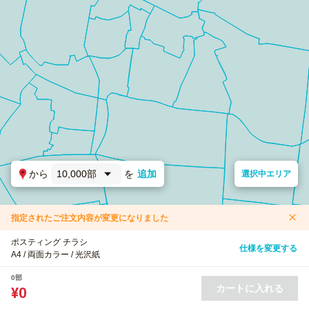
から
10,000部
を
追加
選択中エリア
指定されたご注文内容が変更になりました
ポスティング チラシ
仕様を変更する
A4 / 両面カラー / 光沢紙
0部
カートに入れる
¥0