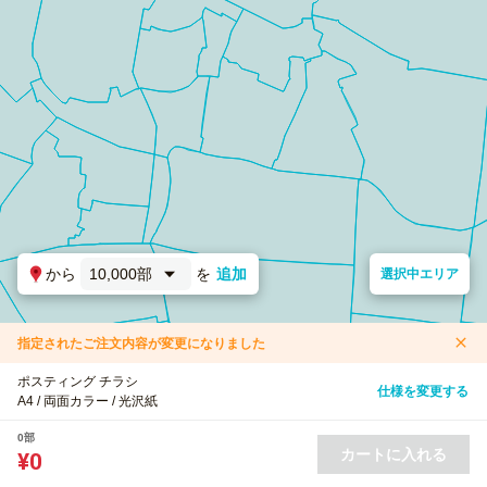
から
10,000部
を
追加
選択中エリア
指定されたご注文内容が変更になりました
ポスティング チラシ
仕様を変更する
A4 / 両面カラー / 光沢紙
0部
カートに入れる
¥0