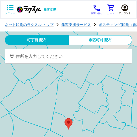
集客支援
メニュー
お問い合せ
カート
アカウント
ポ
ネット印刷のラクスル トップ
集客支援サービス
ポスティング(印刷＋配
ス
テ
町丁目 配布
市区町村 配布
ィ
ン
住所を入力してください
グ
チ
ラ
シ